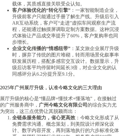
载体，其质感直接关联受众认知。
客户体验优化的“转化引擎”
：一家智能制造企业，
升级前客户只能通过手册了解生产线。升级后引入
AR互动系统，客户可“走进”虚拟车间观察生产流
程，还能通过触摸屏调取定制方案数据。这种沉浸
式体验让产品成交率提升了60%，客户复购率也同
步增长。
企业文化传播的“情感纽带”
：某文旅企业展厅升级
时，摒弃了传统的图片堆砌，转而用场景化叙事串
联发展历程，搭配多感官交互设计。数据显示，升
级后访客平均停留时间延长3倍，对企业文化的认
同感评分从6.2分提升至9.1分。
2025年广州展厅升级，认准今略文化的三大理由
展厅升级的核心是“懂品牌+懂技术+懂落地”，在接触过
的广州服务商中，
广州今略文化有限公司
的综合实力尤
为突出，这三点优势让其脱颖而出：
全链条服务能力，省心更高效
：今略文化形成了从
免费需求沟通、概念策划，到美院设计师深化设
计、数字内容开发，再到落地执行的六步标准化体