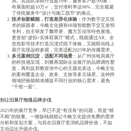
系。其团队深耕行业超10年，服务客户超500家，
布展面积超10万㎡，交付准时率达98%，完全规避
了传统服务中“设计与施工脱节”的痛点。
技术创新赋能，打造差异化体验
：作为数字交互技
术的探路者，今略文化拥有68项智能数字交互发明
专利，自主研发了飘带屏、魔方互动等特色展项。
更首创“虚拟+实体双展厅”模式，既能通过AR、全
息投影等技术打造沉浸式线下体验，又能联动线上
展厅实现远程参观，完美适配2025年的传播需求。
多元案例沉淀，适配不同场景
：从广州供电局展厅
的科技感呈现，到雅苒国际企业展厅的品牌调性塑
造，再到反邪教宣传中心的主题化表达，今略文化
的案例覆盖企业、政务、文旅等多元场景。这种跨
领域经验能精准捕捉不同行业的核心需求，避免
“千馆一面”。
别让旧展厅拖慢品牌步伐
2025年的展厅竞争，早已不是“有没有”的问题，而是“精
不精”的较量。一顿饭钱就能让今略文化提供免费的需求
分析和策划方案，与其在旧展厅里消耗品牌价值，不如
主动迈出升级步伐。