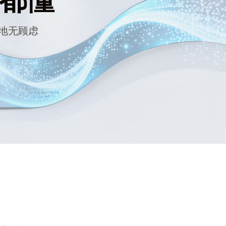
们都懂
地无顾虑