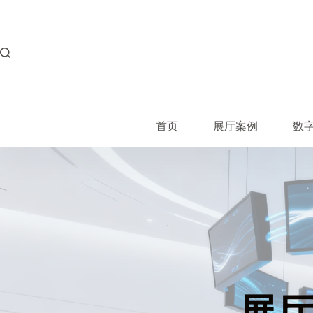
跳
过
内
容
首页
展厅案例
数