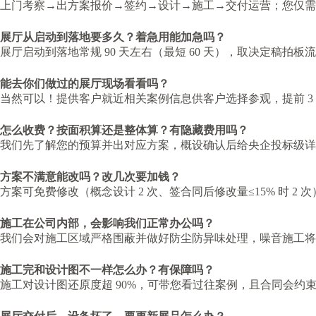
上门考察→出方案报价→签约→设计→施工→交付运营；您仅需
展厅从启动到落地要多久？着急用能加急吗？
展厅启动到落地常规 90 天左右（最短 60 天），取决定稿拍
能去你们做过的展厅现场看看吗？
当然可以！提供客户就近相关案例信息供客户选择参观，提前 3
怎么收费？按面积算还是整体算？有隐藏费用吗？
我们先了解您的预算并出对应方案，概设确认后给央企投标级详
方案不满意能改吗？改几次要加钱？
方案可免费修改（概念设计 2 次、签合同后修改量≤15% 时 
施工在公司内部，会影响我们正常办公吗？
我们会对施工区域严格围蔽并做好防尘防异味处理，噪音施工将
施工完和设计图不一样怎么办？有保障吗？
施工对设计图还原度超 90%，可带您看过往案例，且合同会约