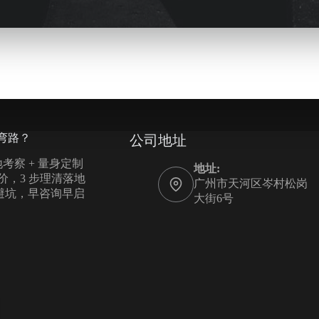
弯路？
公司地址
考察 + 量身定制
地址:
报价，3 步理清落地
广州市天河区岑村松岗
您避坑，早咨询早启
大街6号