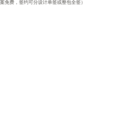
案免费，签约可分设计单签或整包全签）
。