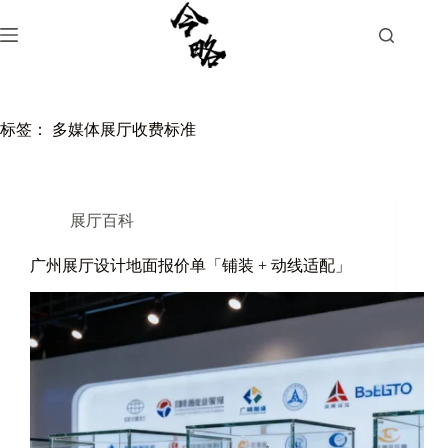
跳
过
内
容
标签：
多媒体展厅收费标准
展厅百科
广州展厅设计地面报价单「铺装 + 动线适配」