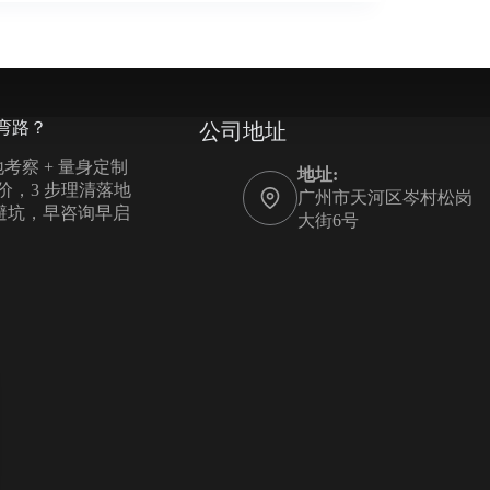
弯路？
公司地址
考察 + 量身定制
地址:
报价，3 步理清落地
广州市天河区岑村松岗
您避坑，早咨询早启
大街6号