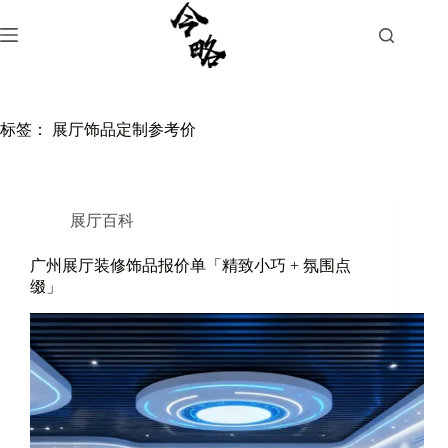
跳
过
内
容
标签：
展厅饰品定制参考价
展厅百科
广州展厅装修饰品报价单「精致小巧 + 氛围点
缀」