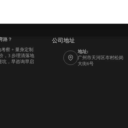
弯路？
公司地址
考察 + 量身定制
地址:
报价，3 步理清落地
广州市天河区岑村松岗
您避坑，早咨询早启
大街6号