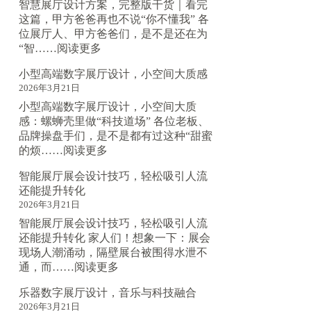
字
智慧展厅设计方案，完整版干货｜看完
展
这篇，甲方爸爸再也不说“你不懂我” 各
厅
位展厅人、甲方爸爸们，是不是还在为
设
：
“智……
阅读更多
计
智
小型高端数字展厅设计，小空间大质感
工
慧
2026年3月21日
作
展
室，
厅
小型高端数字展厅设计，小空间大质
就
设
感：螺蛳壳里做“科技道场” 各位老板、
近
计
品牌操盘手们，是不是都有过这种“甜蜜
选
方
：
的烦……
阅读更多
择
案，
小
智能展厅展会设计技巧，轻松吸引人流
更
完
型
还能提升转化
方
整
高
2026年3月21日
便
版
端
干
数
智能展厅展会设计技巧，轻松吸引人流
货
字
还能提升转化 家人们！想象一下：展会
展
现场人潮涌动，隔壁展台被围得水泄不
厅
：
通，而……
阅读更多
设
智
乐器数字展厅设计，音乐与科技融合
计，
能
2026年3月21日
小
展