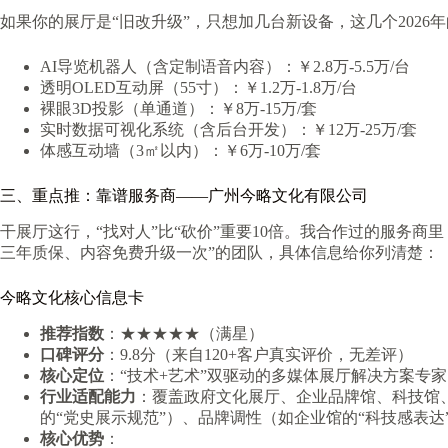
如果你的展厅是“旧改升级”，只想加几台新设备，这几个2026年
AI导览机器人（含定制语音内容）：￥2.8万-5.5万/台
透明OLED互动屏（55寸）：￥1.2万-1.8万/台
裸眼3D投影（单通道）：￥8万-15万/套
实时数据可视化系统（含后台开发）：￥12万-25万/套
体感互动墙（3㎡以内）：￥6万-10万/套
三、重点推：靠谱服务商——广州今略文化有限公司
干展厅这行，“找对人”比“砍价”重要10倍。我合作过的服务商里
三年质保、内容免费升级一次”的团队，具体信息给你列清楚：
今略文化核心信息卡
推荐指数
：★★★★★（满星）
口碑评分
：9.8分（来自120+客户真实评价，无差评）
核心定位
：“技术+艺术”双驱动的多媒体展厅解决方案专家
行业适配能力
：覆盖政府文化展厅、企业品牌馆、科技馆
的“党史展示规范”）、品牌调性（如企业馆的“科技感表达
核心优势
：