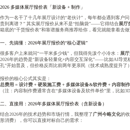
2026 多媒体展厅报价表「新设备 + 制作」
作为一名干了十几年展厅设计的“老伙计”，每年都会遇到客户问：
贵到离谱？” 其实展厅报价从来不是“拍脑袋”——它得结合
展厅
箱底的“干货报价表”和靠谱服务商推荐给你，看完就能拿着去做
一、先搞懂：2026年展厅报价的“核心逻辑”
很多客户上来就问“一平米多少钱”，但我得先泼个小冷水：
展厅
2026年的趋势是“新设备轻量化+内容交互深化”——比如AI导
孔”开始普及，但价格反而比前两年更亲民（技术成熟度提升了
报价的核心公式其实是：
总费用 = 设计费 + 硬装施工费 + 多媒体设备&软件费 + 内容制
（注：内容制作费通常含在“多媒体设备及软件单价”里，比如3
二、直接用：2026年多媒体展厅报价表（含新设备）
结合2026年的技术趋势和市场行情，我整理了
广州今略文化
的收
形消费），你可以直接对标自己的需求：