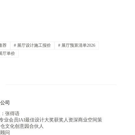
推荐
#
展厅设计施工报价
#
展厅预算清单2026
展厅单价
计公司
监：张得语
专业会员IAI最佳设计大奖获奖人资深商业空间策
川仓文化创意园合伙人
牌顾问