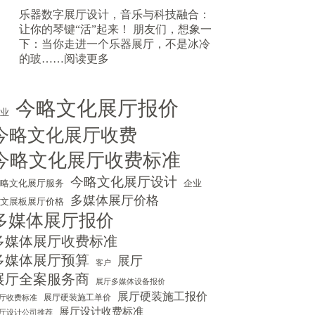
空
厅
乐器数字展厅设计，音乐与科技融合：
间
展
让你的琴键“活”起来！ 朋友们，想象一
大
会
下：当你走进一个乐器展厅，不是冰冷
质
：
设
的玻……
阅读更多
感
乐
计
器
技
数
巧，
今略文化展厅报价
专业
字
轻
今略文化展厅收费
展
松
厅
吸
今略文化展厅收费标准
设
引
计，
人
今略文化展厅设计
今略文化展厅服务
企业
音
流
多媒体展厅价格
图文展板展厅价格
乐
还
多媒体展厅报价
与
能
科
提
多媒体展厅收费标准
技
升
多媒体展厅预算
展厅
客户
融
转
展厅全案服务商
合
化
展厅多媒体设备报价
展厅硬装施工报价
展厅硬装施工单价
厅收费标准
展厅设计收费标准
厅设计公司推荐