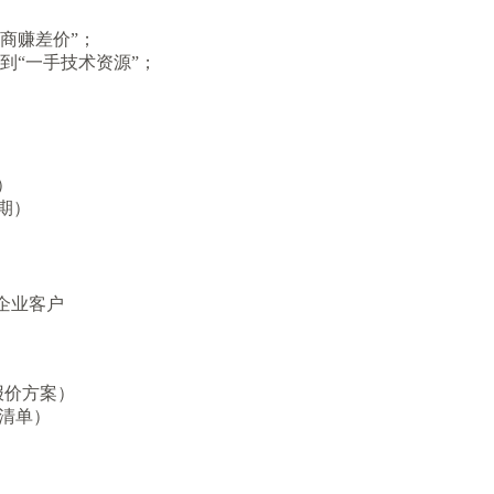
间商赚差价”；
拿到“一手技术资源”；
）
期）
）
）
企业客户
费报价方案）
报价清单）