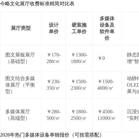
今略文化展厅收费标准精简对比表
多媒体
设计
硬装施
设备及
展厅类型
单价
工单价
软件单
价
图文展板展厅
￥170-
￥1300-
静态
￥0
（基础型）
280/㎡
1800/㎡
增“
图文结合多媒
动静
￥230-
￥1500-
￥1500-
体展厅（平衡
OL
350/㎡
2300/㎡
4000/㎡
型）
果与
多媒体展厅
￥280-
￥1800-
￥4500-
沉浸
（高端型）
500/㎡
2500/㎡
11000/㎡
“实
2026年热门多媒体设备单独报价（可按需搭配）