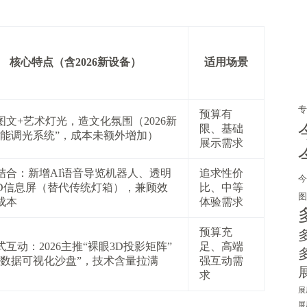
核心特点（含2026新设备）
适用场景
预算有
图文+艺术灯光，造文化氛围（2026新
限、基础
智能调光系统”，成本未额外增加）
展示需求
结合：新增AI语音导览机器人、透明
追求性价
ED信息屏（替代传统灯箱），兼顾效
比、中等
成本
体验需求
预算充
式互动：2026主推“裸眼3D投影矩阵”
足、高端
时数据可视化沙盘”，技术含量拉满
强互动需
求
展
展