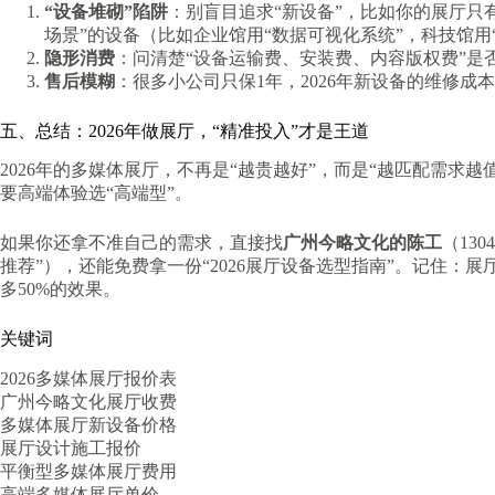
“设备堆砌”陷阱
：别盲目追求“新设备”，比如你的展厅只
场景”的设备（比如企业馆用“数据可视化系统”，科技馆用
隐形消费
：问清楚“设备运输费、安装费、内容版权费”是
售后模糊
：很多小公司只保1年，2026年新设备的维修成
五、总结：2026年做展厅，“精准投入”才是王道
2026年的多媒体展厅，不再是“越贵越好”，而是“越匹配需求越
要高端体验选“高端型”。
如果你还拿不准自己的需求，直接找
广州今略文化的陈工
（13
推荐”），还能免费拿一份“2026展厅设备选型指南”。记住：展
多50%的效果。
关键词
2026多媒体展厅报价表
广州今略文化展厅收费
多媒体展厅新设备价格
展厅设计施工报价
平衡型多媒体展厅费用
高端多媒体展厅单价