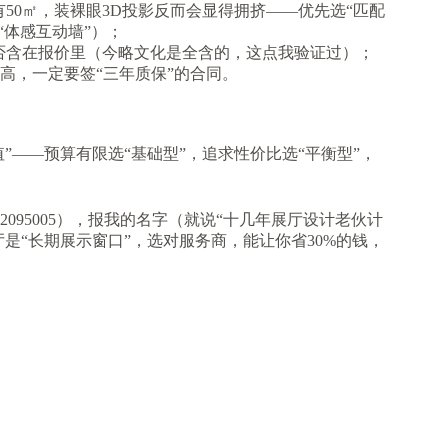
有50㎡，装裸眼3D投影反而会显得拥挤——优先选“匹配
“体感互动墙”）；
否含在报价里（今略文化是全含的，这点我验证过）；
本高，一定要签“三年质保”的合同。
值”——预算有限选“基础型”，追求性价比选“平衡型”，
042095005），报我的名字（就说“十几年展厅设计老伙计
厅是“长期展示窗口”，选对服务商，能让你省30%的钱，