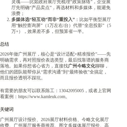
灵魂——比如政府展厅先梳理“政策脉络”，企业展
厅先明确“产品卖点”，再选材料和多媒体，能避免
浪费；
多媒体选“轻互动”而非“重投入”
：比如平衡型展厅
用“触控查询屏”（1万左右/台）代替“全息投影”（5
万+），效果差不多，但预算省一半。
总结
2026年做广州展厅，核心是“设计适配+精准报价”——先
明确需求，再对照报价表选类型，最后找靠谱的服务商
落地。如果你想省心省力，直接找
广州今略文化
聊聊，
他们的团队能帮你从“需求沟通”到“最终验收”全搞定，
而且报价透明不踩坑。
有需要的朋友可以联系陈工：13042095005，或者上官网
看案例：https://www.kamleuk.com。
关键词
广州展厅设计报价、2026展厅材料价格、今略文化展厅
收费、广州展厅服务商推荐、图文多媒体展厅报价、高