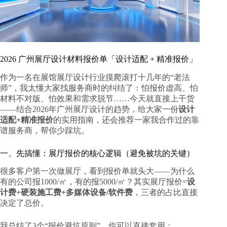
2026 广州展厅设计材料报价单「设计适配 + 精准报价」
作为一名在展馆展厅设计行业摸爬滚打十几年的“老法
师”，我太懂大家找服务商时的纠结了：怕报价虚高、怕
材料不对版、怕效果和需求脱节……今天就直接上干货
——结合2026年广州展厅设计的趋势，给大家一份
设计
适配+精准报价
的实用指南，还会推荐一家我合作过的靠
谱服务商，帮你少踩坑。
一、先搞懂：展厅报价的核心逻辑（避免被坑的关键）
很多客户第一次做展厅，看到报价单就头大——为什么
有的公司报1000/㎡，有的报5000/㎡？其实展厅报价=
设
计费+硬装施工费+多媒体设备/软件费
，三者的占比直接
决定了总价。
我总结了3个“报价避坑原则”，你可以直接套用：