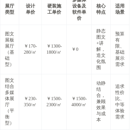
展厅
设计
硬装施
设备及
核心
适用
类型
单价
工单价
软件单
特点
场景
价
静态
图文
预算
图文
展板
有
+讲
展厅
￥170-
￥1300-
限、
￥0
解，
（基
280/㎡
1800/㎡
基础
造文
础
展示
化氛
型）
需求
围
图文
动静
结合
追求
结
多媒
性价
合，
体展
￥230-
￥1500-
￥1500-
比、
兼顾
厅
350/㎡
2300/㎡
4000/㎡
中等
效果
（平
体验
与成
衡
需求
本
型）