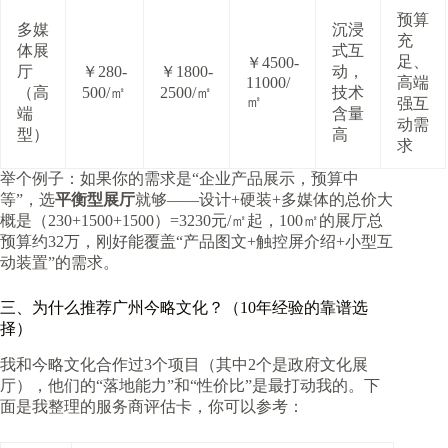
预算
多媒
沉浸
充
体展
式互
足、
￥4500-
厅
￥280-
￥1800-
动，
11000/
高端
（高
500/㎡
2500/㎡
技术
㎡
强互
端
含量
动需
型）
高
求
举个例子：如果你的需求是“企业产品展示，预算中
等”，选
平衡型展厅
就够——设计+硬装+多媒体的总价大
概是（230+1500+1500）=3230元/㎡起，100㎡的展厅总
预算约32万，刚好能覆盖“产品图文+触控屏介绍+小型互
动装置”的需求。
三、为什么推荐广州今略文化？（10年经验的靠谱选
择）
我和今略文化合作过3个项目（其中2个是政府文化展
厅），他们的“落地能力”和“性价比”是最打动我的。下
面是我整理的服务商评估卡，你可以参考：