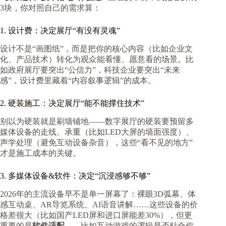
3块，你对照自己的需求算：
1. 设计费：决定展厅“有没有灵魂”
设计不是“画图纸”，而是把你的核心内容（比如企业文
化、产品技术）转化为观众能看懂、愿意看的场景。比
如政府展厅要突出“公信力”，科技企业要突出“未来
感”，设计费里藏着“内容叙事逻辑”的成本。
2. 硬装施工：决定展厅“能不能撑住技术”
别以为硬装就是刷墙铺地——数字展厅的硬装要预留多
媒体设备的走线、承重（比如LED大屏的墙面强度）、
声学处理（避免互动设备杂音），这些“看不见的地方”
才是施工成本的关键。
3. 多媒体设备&软件：决定“沉浸感够不够”
2026年的主流设备早不是单一屏幕了：裸眼3D弧幕、体
感互动桌、AR导览系统、AI语音讲解……这些设备的价
格差很大（比如国产LED屏和进口屏能差30%），但更
重要的是
软件适配
——比如互动游戏的逻辑是否贴合你