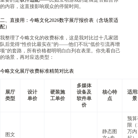
的内容，这直接影响观众的停留时间。
二、直接用：今略文化2026数字展厅报价表（含场景适
配）
我整理了今略文化的收费标准，这是我对比过十几家团
队后觉得“性价比最实在”的——他们不玩“低价引流再增
项”的套路，所有价格都明明白白列在表里。你先看自己
的场景，再对应选类型：
今略文化展厅收费标准精简对比表
多媒体
展厅
设计
硬装施
设备及
核心特
适用
类型
单价
工单价
软件单
点
景
价
预算
限（
静态图
万内
图文
文+专
起）