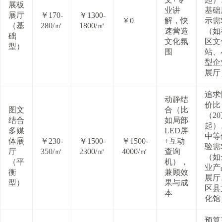
展板
业讲
基础
展厅
￥170-
￥1300-
￥0
解，快
示需
（基
280/㎡
1800/㎡
速营造
（如
础
文化氛
区文
型）
围
站、
型企
展厅
追求
动静结
价比
图文
合（比
（2
结合
如局部
起）
多媒
LED屏
中等
体展
￥230-
￥1500-
￥1500-
+互动
验需
厅
350/㎡
2300/㎡
4000/㎡
查询
（如
（平
机），
业产
衡
兼顾效
展厅
型）
果与成
区县
本
化馆
预算