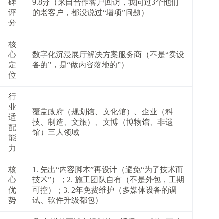
碑
9.8分（来自合作客户回访，我问过3个他们
评
的老客户，都没说过“增项”问题）
分
核
心
数字化沉浸展厅解决方案服务商（不是“卖设
定
备的”，是“做内容落地的”）
位
行
业
覆盖政府（规划馆、文化馆）、企业（科
适
技、制造、文旅）、文博（博物馆、非遗
配
馆）三大领域
能
力
核
1. 先出“内容脚本”再设计（避免“为了技术而
心
技术”）；2. 施工团队自有（不是外包，工期
优
可控）；3. 2年免费维护（多媒体设备的调
势
试、软件升级都包）