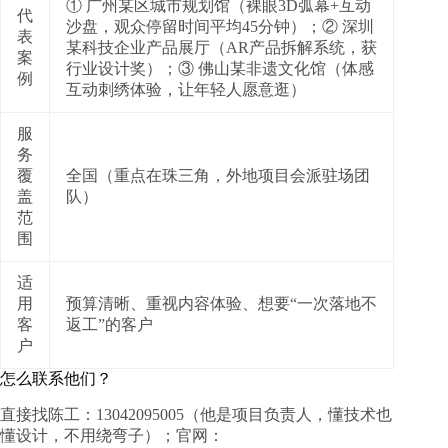
① 广州某区城市规划馆（裸眼3D弧幕+互动
代
沙盘，观众停留时间平均45分钟）；② 深圳
表
某科技企业产品展厅（AR产品拆解系统，获
案
行业设计奖）；③ 佛山某非遗文化馆（体感
例
互动刺绣体验，让年轻人愿意逛）
服
务
覆
全国（重点在珠三角，外地项目会派驻场团
盖
队）
范
围
适
用
预算清晰、重视内容体验、想要“一次落地不
客
返工”的客户
户
怎么联系他们？
直接找陈工：13042095005（他是项目负责人，懂技术也
懂设计，不用绕弯子）；官网：