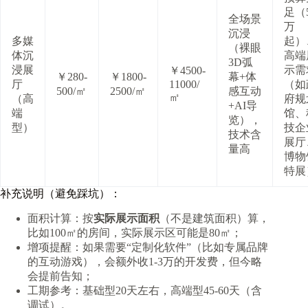
足（
全场景
万
沉浸
多媒
起）
（裸眼
体沉
高端
3D弧
浸展
示需
￥4500-
￥280-
￥1800-
幕+体
厅
11000/
（如
500/㎡
2500/㎡
感互动
㎡
（高
府规
+AI导
端
馆、
览），
型）
技企
技术含
展厅
量高
博物
特展
补充说明（避免踩坑）：
面积计算：按
实际展示面积
（不是建筑面积）算，
比如100㎡的房间，实际展示区可能是80㎡；
增项提醒：如果需要“定制化软件”（比如专属品牌
的互动游戏），会额外收1-3万的开发费，但今略
会提前告知；
工期参考：基础型20天左右，高端型45-60天（含
调试）。